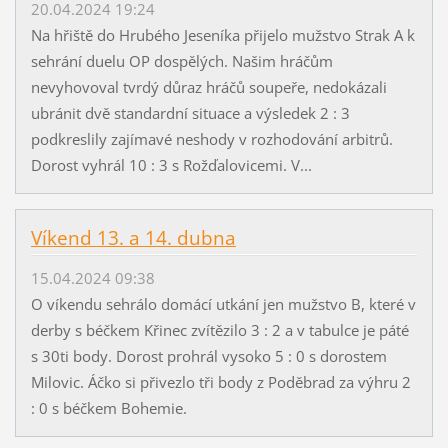
20.04.2024 19:24
Na hřiště do Hrubého Jeseníka přijelo mužstvo Strak A k
sehrání duelu OP dospělých. Našim hráčům
nevyhovoval tvrdý důraz hráčů soupeře, nedokázali
ubránit dvě standardní situace a výsledek 2 : 3
podkreslily zajímavé neshody v rozhodování arbitrů.
Dorost vyhrál 10 : 3 s Rožďalovicemi. V...
Víkend 13. a 14. dubna
15.04.2024 09:38
O víkendu sehrálo domácí utkání jen mužstvo B, které v
derby s béčkem Křinec zvítězilo 3 : 2 a v tabulce je páté
s 30ti body. Dorost prohrál vysoko 5 : 0 s dorostem
Milovic. Áčko si přivezlo tři body z Poděbrad za výhru 2
: 0 s béčkem Bohemie.