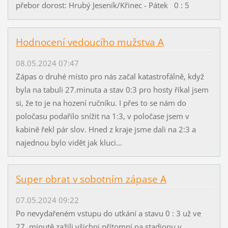
přebor dorost: Hrubý Jeseník/Křinec - Pátek 0 : 5
Hodnocení vedoucího mužstva A
08.05.2024 07:47
Zápas o druhé místo pro nás začal katastrofálně, když
byla na tabuli 27.minuta a stav 0:3 pro hosty říkal jsem
si, že to je na hození ručníku. I přes to se nám do
poločasu podařilo snížit na 1:3, v poločase jsem v
kabině řekl pár slov. Hned z kraje jsme dali na 2:3 a
najednou bylo vidět jak kluci...
Super obrat v sobotním zápase A
07.05.2024 09:22
Po nevydařeném vstupu do utkání a stavu 0 : 3 už ve
27. minutě zažili všichni přítomní na stadionu v