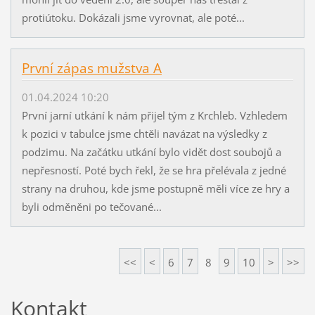
protiútoku. Dokázali jsme vyrovnat, ale poté...
První zápas mužstva A
01.04.2024 10:20
První jarní utkání k nám přijel tým z Krchleb. Vzhledem
k pozici v tabulce jsme chtěli navázat na výsledky z
podzimu. Na začátku utkání bylo vidět dost soubojů a
nepřesností. Poté bych řekl, že se hra přelévala z jedné
strany na druhou, kde jsme postupně měli více ze hry a
byli odměněni po tečované...
<<
<
6
7
8
9
10
>
>>
Kontakt