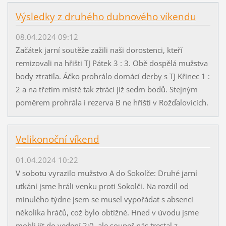
Výsledky z druhého dubnového víkendu
08.04.2024 09:12
Začátek jarní soutěže zažili naši dorostenci, kteří
remizovali na hřišti TJ Pátek 3 : 3. Obě dospělá mužstva
body ztratila. Áčko prohrálo domácí derby s TJ Křinec 1 :
2 a na třetím místě tak ztrácí již sedm bodů. Stejným
poměrem prohrála i rezerva B ne hřišti v Rožďalovicích.
Velikonoční víkend
01.04.2024 10:22
V sobotu vyrazilo mužstvo A do Sokolče: Druhé jarní
utkání jsme hráli venku proti Sokolči. Na rozdíl od
minulého týdne jsem se musel vypořádat s absencí
několika hráčů, což bylo obtížné. Hned v úvodu jsme
mohli jít do vedení 2:0, ale soupeř nás trestal z