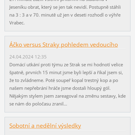
Jeseníku obrat, který se jen tak nevidí. Postupně stáhli
na 3 : 3 a v 70. minutě už jen v deseti rozhodl o výhře
Vrabec.
Áčko versus Straky pohledem vedoucího
24.04.2024 12:35
Domácí utkání proti týmu ze Strak se mi hodnotí velice
špatně, prvních 15 minut jsme byli lepší a říkal jsem si,
že to zvládneme. Poté soupeř kopal trestný kop a po
našem nepřebrání hráče jsme dostali hloupý gól.
Nějakým stylem jsem zareagoval na změnu sestavy, kde
se nám do poločasu zranil...
Sobotní a nedělní výsledky