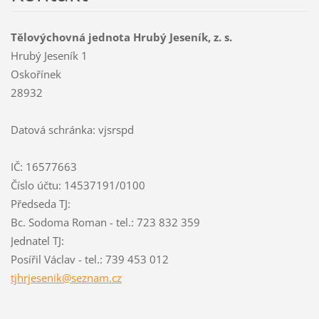
Tělovýchovná jednota Hrubý Jeseník, z. s.
Hrubý Jeseník 1
Oskořínek
28932
Datová schránka: vjsrspd
IČ: 16577663
Číslo účtu: 14537191/0100
Předseda TJ:
Bc. Sodoma Roman - tel.: 723 832 359
Jednatel TJ:
Posířil Václav - tel.: 739 453 012
tjhrjese
nik@sezn
am.cz