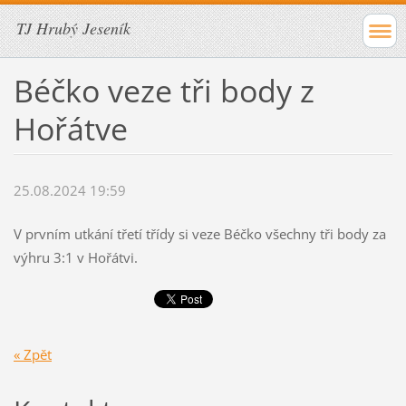
TJ Hrubý Jeseník
Béčko veze tři body z
Hořátve
25.08.2024 19:59
V prvním utkání třetí třídy si veze Béčko všechny tři body za
výhru 3:1 v Hořátvi.
« Zpět