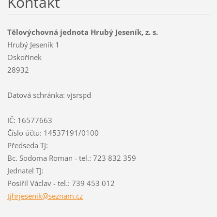
Kontakt
Tělovýchovná jednota Hrubý Jeseník, z. s.
Hrubý Jeseník 1
Oskořínek
28932
Datová schránka: vjsrspd
IČ: 16577663
Číslo účtu: 14537191/0100
Předseda TJ:
Bc. Sodoma Roman - tel.: 723 832 359
Jednatel TJ:
Posířil Václav - tel.: 739 453 012
tjhrjese
nik@sezn
am.cz