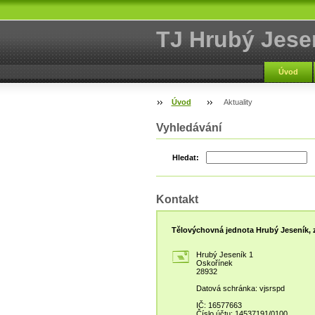
TJ Hrubý Jese
Úvod
Úvod
Aktuality
Vyhledávání
Hledat:
Kontakt
Tělovýchovná jednota Hrubý Jeseník, z
Hrubý Jeseník 1
Oskořínek
28932
Datová schránka: vjsrspd
IČ: 16577663
Číslo účtu: 14537191/0100