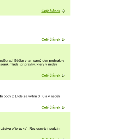
Celý článek
Celý článek
 Poděbrad. Béčko v ten samý den prohrálo v
eník mladší přípravky, který v neděli
Celý článek
i body z Litole za výhru 3 : 0 a v neděli
Celý článek
družstva přípravky). Rozlosování podzim