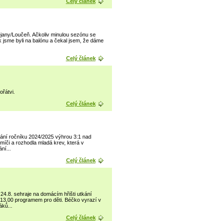
Celý článek
ejany/Loučeň. Ačkoliv minulou sezónu se
 jsme byli na balónu a čekal jsem, že dáme
Celý článek
ořátvi.
Celý článek
ání ročníku 2024/2025 výhrou 3:1 nad
íči a rozhodla mladá krev, která v
ní...
Celý článek
24.8. sehraje na domácím hřišti utkání
13,00 programem pro děti. Béčko vyrazí v
áků...
Celý článek