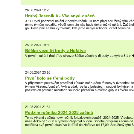
26.08.2024 12:23
Hrubý Jeseník A - Všejany/Loučeň
3 : 1 První podzimní utkání v novém ročníku k nám přijel sdružený tým Vš
těmto týmům nedařilo, věděl jsem, že nás bude čekat těžké utkání. Začátek
gól. Postupně se hra vyrovnala, kde jsme nebyli schopni udržet balón na...
25.08.2024 19:59
Béčko veze tři body z Hořátve
V prvním utkání třetí třídy si veze Béčko všechny tři body za výhru 3:1 v H
24.08.2024 23:16
První kolo se třemi body
V příjemném pouťovém prostředí získalo naše Áčko tři body v úvodním utk
týmem Všejany/Loučeň. Výhra však rostla v bolestech, soupeř byl více na m
posledních patnácti minutách soupeře přetlačila a dvěma góly v závěru utká
21.08.2024 21:54
Podzim ročníku 2024-2025 začíná
Tento víkend začíná nový ročník fotbalových soutěží 2024-2025. V sobotu 
naše Áčko od 17,00 s týmem Všejany/Loučeň. Sobotní program začíná od 
neděli na své první utkání ve III.třídě do Hořátve od 17,00. Sdružený tým ž