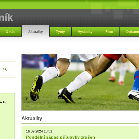
ník
O nás
Aktuality
Týmy
Výsledky
Foto
Dokume
. s.
Aktuality
16.09.2024 13:31
Pondělní zápas přípravky zrušen