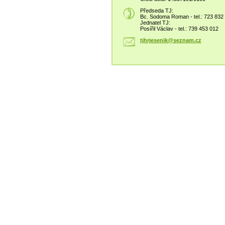
Předseda TJ:
Bc. Sodoma Roman - tel.: 723 832
Jednatel TJ:
Posířil Václav - tel.: 739 453 012
tjhrjese
nik@sezn
am.cz