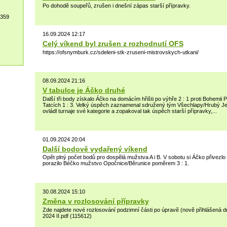
Po dohodě soupeřů, zrušen i dnešní zápas starší přípravky.
 359
16.09.2024 12:17
Celý víkend byl zrušen z rozhodnutí OFS
https://ofsnymburk.cz/sdeleni-stk-zruseni-mistrovskych-utkani/
08.09.2024 21:16
V tabulce je Áčko druhé
Další tři body získalo Áčko na domácím hřišti po výhře 2 : 1 proti Bohemii
Tatcích 1 : 3. Velký úspěch zaznamenal sdružený tým Všechlapy/Hrubý Jes
ovládl turnaje své kategorie a zopakoval tak úspěch starší přípravky,...
01.09.2024 20:04
Další bodově vydařený víkend
Opět plný počet bodů pro dospělá mužstva A i B. V sobotu si Áčko přivezlo tř
porazilo Béčko mužstvo Opočnice/Běrunice poměrem 3 : 1.
30.08.2024 15:10
Změna v rozlosování přípravky
Zde najdete nové rozlosování podzimní části po úpravě (nově přihlášená 
2024 II.pdf (115612)