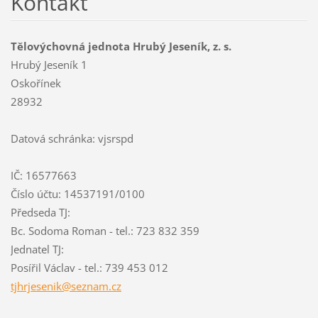
Kontakt
Tělovýchovná jednota Hrubý Jeseník, z. s.
Hrubý Jeseník 1
Oskořínek
28932
Datová schránka: vjsrspd
IČ: 16577663
Číslo účtu: 14537191/0100
Předseda TJ:
Bc. Sodoma Roman - tel.: 723 832 359
Jednatel TJ:
Posířil Václav - tel.: 739 453 012
tjhrjese
nik@sezn
am.cz