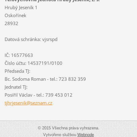
Hrubý Jeseník 1
Oskořínek
28932
Datová schránka: vjsrspd
IČ: 16577663
Číslo účtu: 14537191/0100
Předseda TJ:
Bc. Sodoma Roman - tel.: 723 832 359
Jednatel TJ:
Posířil Václav - tel.: 739 453 012
tjhrjese
nik@sezn
am.cz
© 2015 Všechna práva vyhrazena.
Vytvořeno službou
Webnode