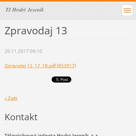
TJ Hrubý Jeseník
Zpravodaj 13
20.11.2017 09:10
Zpravodaj 13_17_18.pdf (853917)
« Zpět
Kontakt
Tělovýchovná jednota Hrubý Jeseník, z. s.