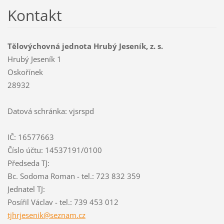
Kontakt
Tělovýchovná jednota Hrubý Jeseník, z. s.
Hrubý Jeseník 1
Oskořínek
28932
Datová schránka: vjsrspd
IČ: 16577663
Číslo účtu: 14537191/0100
Předseda TJ:
Bc. Sodoma Roman - tel.: 723 832 359
Jednatel TJ:
Posířil Václav - tel.: 739 453 012
tjhrjese
nik@sezn
am.cz