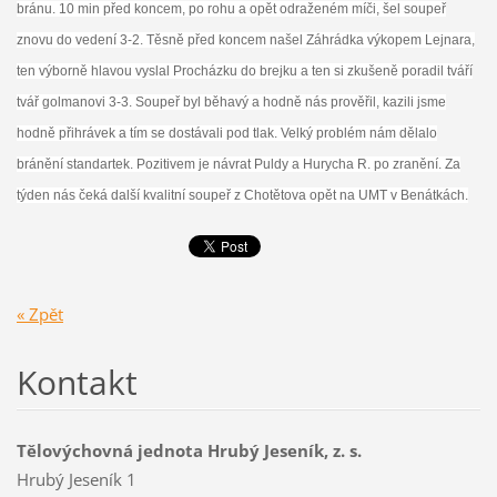
bránu. 10 min před koncem, po rohu a opět odraženém míči, šel soupeř
znovu do vedení 3-2. Těsně před koncem našel Záhrádka výkopem Lejnara,
ten výborně hlavou vyslal Procházku do brejku a ten si zkušeně poradil tváří
tvář golmanovi 3-3. Soupeř byl běhavý a hodně nás prověřil, kazili jsme
hodně přihrávek a tím se dostávali pod tlak. Velký problém nám dělalo
bránění standartek. Pozitivem je návrat Puldy a Hurycha R. po zranění. Za
týden nás čeká další kvalitní soupeř z Chotětova opět na UMT v Benátkách.
« Zpět
Kontakt
Tělovýchovná jednota Hrubý Jeseník, z. s.
Hrubý Jeseník 1