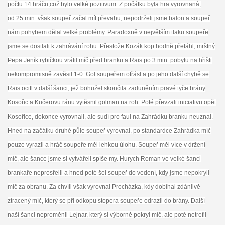
počtu 14 hráčů,což bylo velké pozitivum. Z počátku byla hra vyrovnaná,
od 25 min. však soupeř začal mít převahu, nepodrželi jsme balon a soupeř
nám
pohybem
dělal velké problémy. Paradoxně v největším tlaku soupeře
jsme se dostlali k zahrávání rohu. Přestože Kozák kop hodně přetáhl, mrštný
Pepa Jeník rybičkou vrátil míč před branku a Rais po 3 min. pobytu na hřišti
nekompromisně zavěsil 1-0. Gol soupeřem otřásl a po jeho další chybě se
Rais ocitl v další šanci, jež bohužel skončila zaduněním pravé tyče brány
Kosořic a Kučerovu ránu vytěsnil golman na roh. Poté převzali iniciativu opět
Kosořice, dokonce vyrovnali, ale sudí pro faul na Zahrádku branku neuznal.
Hned na začátku druhé půle soupeř
vyrovnal
, po standardce Zahrádka míč
pouze vyrazil a hráč soupeře měl lehkou úlohu. Soupeř měl více v držení
míč, ale šance jsme si vytvářeli spíše my. Hurych Roman ve velké šanci
brankaře neprosřelil a hned poté šel soupeř do vedení, kdy jsme nepokryli
míč za obranu. Za ch
víli však vyrovnal Procházka, kdy dobíhal zdánlivě
ztracený míč, který se při odkopu stopera soupeře odrazil do brány. Další
naší šanci neproměnil Lejnar, který si výborně pokryl míč, ale poté netrefil