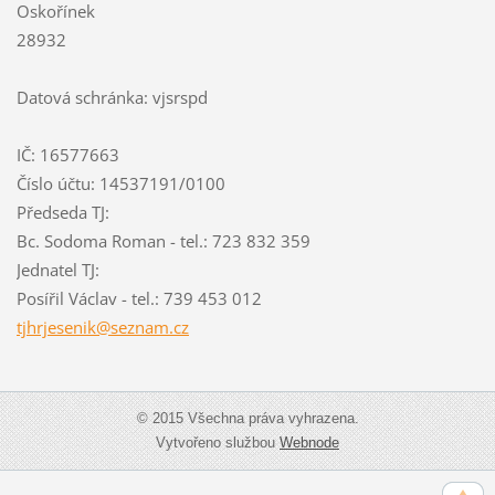
Oskořínek
28932
Datová schránka: vjsrspd
IČ: 16577663
Číslo účtu: 14537191/0100
Předseda TJ:
Bc. Sodoma Roman - tel.: 723 832 359
Jednatel TJ:
Posířil Václav - tel.: 739 453 012
tjhrjese
nik@sezn
am.cz
© 2015 Všechna práva vyhrazena.
Vytvořeno službou
Webnode