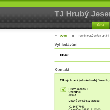
TJ Hrubý Jese
Úvod
Úvod
Termín odložených utkání
Vyhledávání
Hledat:
Kontakt
Tělovýchovná jednota Hrubý Jeseník, z
Hrubý Jeseník 1
Oskořínek
28932
Datová schránka: vjsrspd
IČ: 16577663
Číslo účtu: 14537191/0100