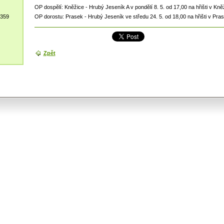
OP dospělí: Kněžice - Hrubý Jeseník A v pondělí 8. 5. od 17,00 na hřišti v Kně
 359
OP dorostu: Prasek - Hrubý Jeseník ve středu 24. 5. od 18,00 na hřišti v Pra
Zpět