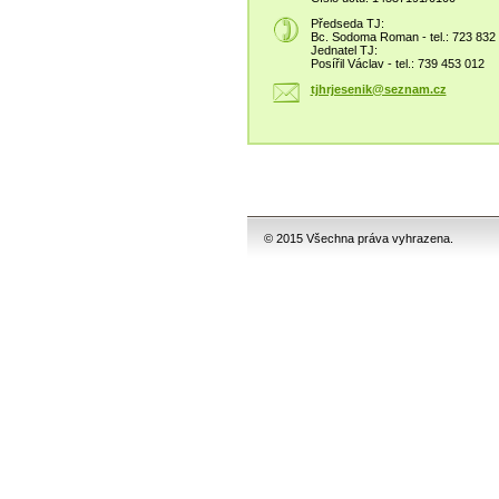
Předseda TJ:
Bc. Sodoma Roman - tel.: 723 832
Jednatel TJ:
Posířil Václav - tel.: 739 453 012
tjhrjese
nik@sezn
am.cz
© 2015 Všechna práva vyhrazena.