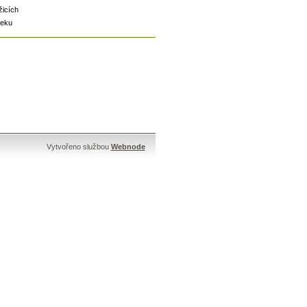
žicích
seku
Vytvořeno službou
Webnode