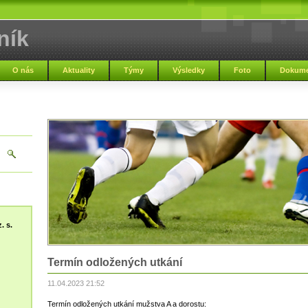
ník
O nás
Aktuality
Týmy
Výsledky
Foto
Dokume
. s.
Termín odložených utkání
11.04.2023 21:52
Termín odložených utkání mužstva A a dorostu: