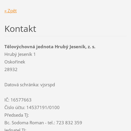
« Zpět
Kontakt
Tělovýchovná jednota Hrubý Jeseník, z. s.
Hrubý Jeseník 1
Oskořínek
28932
Datová schránka: vjsrspd
IČ: 16577663
Číslo účtu: 14537191/0100
Předseda TJ:
Bc. Sodoma Roman - tel.: 723 832 359
Jednatel TJ: