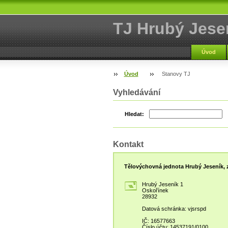
TJ Hrubý Jese
Úvod
Úvod
Stanovy TJ
Vyhledávání
Hledat:
Kontakt
Tělovýchovná jednota Hrubý Jeseník, z
Hrubý Jeseník 1
Oskořínek
28932
Datová schránka: vjsrspd
IČ: 16577663
Číslo účtu: 14537191/0100