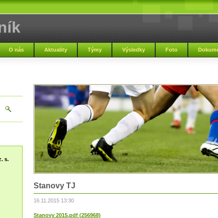
ník
O nás
Aktuality
Týmy
Výsledky
Foto
Dokume
. s.
Stanovy TJ
16.11.2015 13:30
Stanovy 2015.pdf (256968)