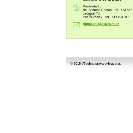
Předseda TJ:
Bc. Sodoma Roman - tel.: 723 832
Jednatel TJ:
Posířil Václav - tel.: 739 453 012
tjhrjese
nik@sezn
am.cz
© 2015 Všechna práva vyhrazena.