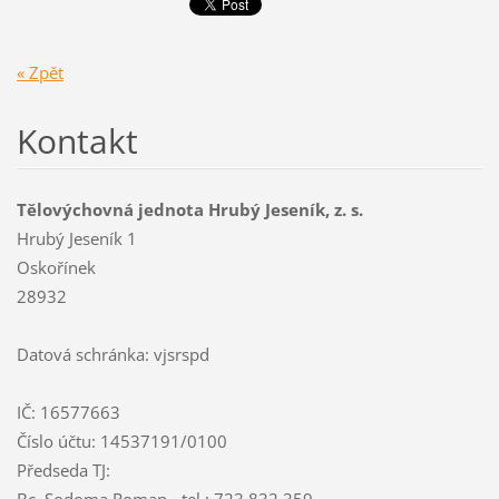
« Zpět
Kontakt
Tělovýchovná jednota Hrubý Jeseník, z. s.
Hrubý Jeseník 1
Oskořínek
28932
Datová schránka: vjsrspd
IČ: 16577663
Číslo účtu: 14537191/0100
Předseda TJ:
Bc. Sodoma Roman - tel.: 723 832 359