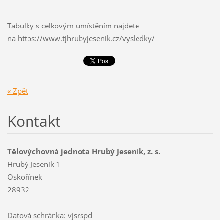
Tabulky s celkovým umístěním najdete
na https://www.tjhrubyjesenik.cz/vysledky/
« Zpět
Kontakt
Tělovýchovná jednota Hrubý Jeseník, z. s.
Hrubý Jeseník 1
Oskořínek
28932
Datová schránka: vjsrspd