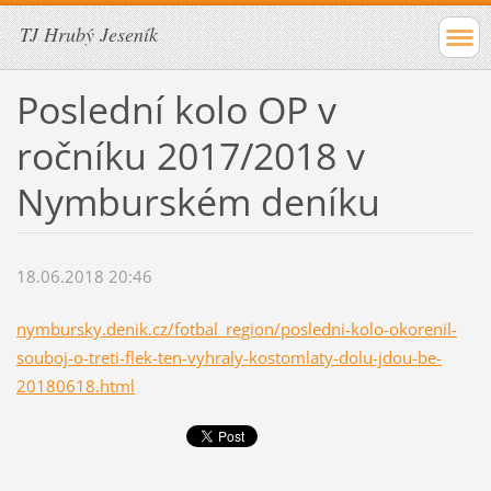
TJ Hrubý Jeseník
Poslední kolo OP v
ročníku 2017/2018 v
Nymburském deníku
18.06.2018 20:46
nymbursky.denik.cz/fotbal_region/posledni-kolo-okorenil-
souboj-o-treti-flek-ten-vyhraly-kostomlaty-dolu-jdou-be-
20180618.html