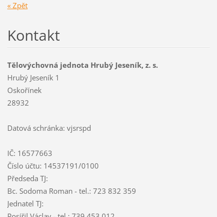
« Zpět
Kontakt
Tělovýchovná jednota Hrubý Jeseník, z. s.
Hrubý Jeseník 1
Oskořínek
28932
Datová schránka: vjsrspd
IČ: 16577663
Číslo účtu: 14537191/0100
Předseda TJ:
Bc. Sodoma Roman - tel.: 723 832 359
Jednatel TJ:
Posířil Václav - tel.: 739 453 012