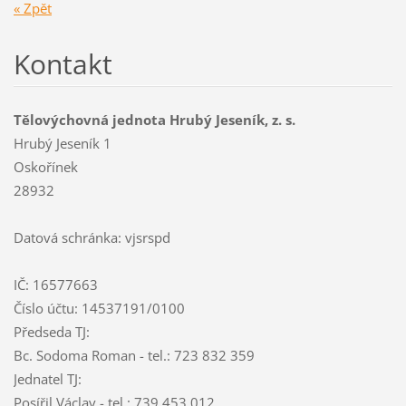
« Zpět
Kontakt
Tělovýchovná jednota Hrubý Jeseník, z. s.
Hrubý Jeseník 1
Oskořínek
28932
Datová schránka: vjsrspd
IČ: 16577663
Číslo účtu: 14537191/0100
Předseda TJ:
Bc. Sodoma Roman - tel.: 723 832 359
Jednatel TJ:
Posířil Václav - tel.: 739 453 012