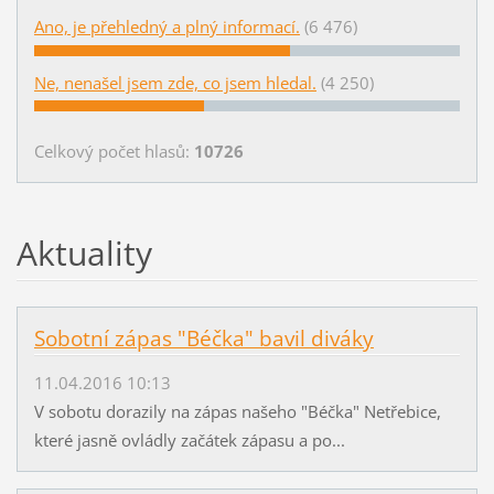
Ano, je přehledný a plný informací.
(6 476)
Ne, nenašel jsem zde, co jsem hledal.
(4 250)
Celkový počet hlasů:
10726
Aktuality
Sobotní zápas "Béčka" bavil diváky
11.04.2016 10:13
V sobotu dorazily na zápas našeho "Béčka" Netřebice,
které jasně ovládly začátek zápasu a po...