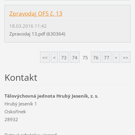
Zpravodaj OFS č. 13
18.03.2016 11:42
Zpravodaj 13.pdf (630364)
<<
<
73
74
75
76
77
>
>>
Kontakt
Tělovýchovná jednota Hrubý Jeseník, z. s.
Hrubý Jeseník 1
Oskořínek
28932
Datová schránka: vjsrspd