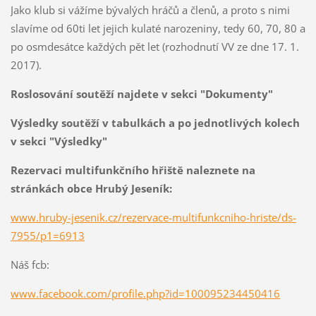
Jako klub si vážíme bývalých hráčů a členů, a proto s nimi
slavíme od 60ti let jejich kulaté narozeniny, tedy 60, 70, 80 a
po osmdesátce každých pět let (rozhodnutí VV ze dne 17. 1.
2017).
Roslosování soutěží najdete v sekci "Dokumenty"
Výsledky soutěží v tabulkách a po jednotlivých kolech
v sekci "Výsledky"
Rezervaci multifunkčního hřiště naleznete na
stránkách obce Hrubý Jeseník:
www.hruby-jesenik.cz/rezervace-multifunkcniho-hriste/ds-
7955/p1=6913
Náš fcb:
www.facebook.com/profile.php?id=100095234450416