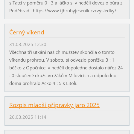
s Tatci v poměru 0 : 3 a áčko si v neděli dovezlo búra z
Poděbrad. https://www.tjhrubyjesenik.cz/vysledky/
Černý víkend
31.03.2025 12:30
Všechna tři utkání našich mužstev skončila o tomto
víkendu prohrou. V sobotu si odvezlo porážku 3 : 1
béčko z Opočnice, v neděli dopoledne dostalo nářez 24
: 0 sloučené družstvo žáků v Milovicích a odpoledno
doma prohrálo Áčko 4 : 5 s Litolí.
Rozpis mladší přípravky jaro 2025
26.03.2025 11:14