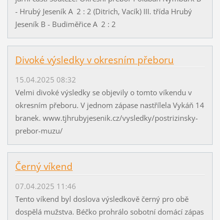
- Hrubý Jeseník A 2 : 2 (Ditrich, Vacík) III. třída Hrubý
Jeseník B - Budiměřice A 2 : 2
Divoké výsledky v okresním přeboru
15.04.2025 08:32
Velmi divoké výsledky se objevily o tomto víkendu v
okresním přeboru. V jednom zápase nastřílela Vykáň 14
branek. www.tjhrubyjesenik.cz/vysledky/postrizinsky-
prebor-muzu/
Černý víkend
07.04.2025 11:46
Tento víkend byl doslova výsledkově černý pro obě
dospělá mužstva. Béčko prohrálo sobotní domácí zápas