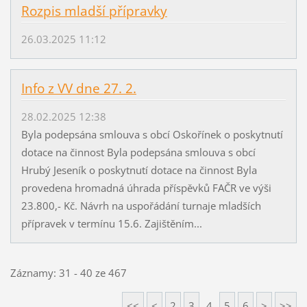
Rozpis mladší přípravky
26.03.2025 11:12
Info z VV dne 27. 2.
28.02.2025 12:38
Byla podepsána smlouva s obcí Oskořínek o poskytnutí
dotace na činnost Byla podepsána smlouva s obcí
Hrubý Jeseník o poskytnutí dotace na činnost Byla
provedena hromadná úhrada příspěvků FAČR ve výši
23.800,- Kč. Návrh na uspořádání turnaje mladších
přípravek v termínu 15.6. Zajištěním...
Záznamy: 31 - 40 ze 467
<<
<
2
3
4
5
6
>
>>