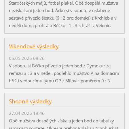
Staročeských májů, fotbal plakal. Obě dospělá mužstva
nezískal ani jeden bod. Áčko si v sobotu v oslabené
sestavě přivezlo šestku (6 : 2 pro domácí) z Krchleb a v
neděli doma prohrálo Béčko 1 : 3 s hráči z Velenic.
Víkendové výsledky
05.05.2025 09:26
V sobotu si Béčko přivezlo jeden bod z Dymokur za
remízu 3 : 3 a v neděli podlehlo mužstvo A na domácím
hřišti vedoucímu týmu OP z Milovic poměrem 0 : 3.
Shodné výsledky
27.04.2025 19:46
Obě mužstva dospělých získala jeden bod do tabulky
jarní části soutěže. Okresní přebor Polaban Nymburk B