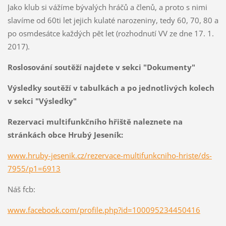
Jako klub si vážíme bývalých hráčů a členů, a proto s nimi
slavíme od 60ti let jejich kulaté narozeniny, tedy 60, 70, 80 a
po osmdesátce každých pět let (rozhodnutí VV ze dne 17. 1.
2017).
Roslosování soutěží najdete v sekci "Dokumenty"
Výsledky soutěží v tabulkách a po jednotlivých kolech
v sekci "Výsledky"
Rezervaci multifunkčního hřiště naleznete na
stránkách obce Hrubý Jeseník:
www.hruby-jesenik.cz/rezervace-multifunkcniho-hriste/ds-
7955/p1=6913
Náš fcb:
www.facebook.com/profile.php?id=100095234450416