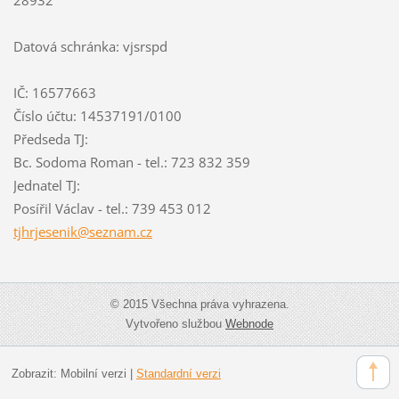
Datová schránka: vjsrspd
IČ: 16577663
Číslo účtu: 14537191/0100
Předseda TJ:
Bc. Sodoma Roman - tel.: 723 832 359
Jednatel TJ:
Posířil Václav - tel.: 739 453 012
tjhrjese
nik@sezn
am.cz
© 2015 Všechna práva vyhrazena.
Vytvořeno službou
Webnode
Zobrazit:
Mobilní verzi
|
Standardní verzi