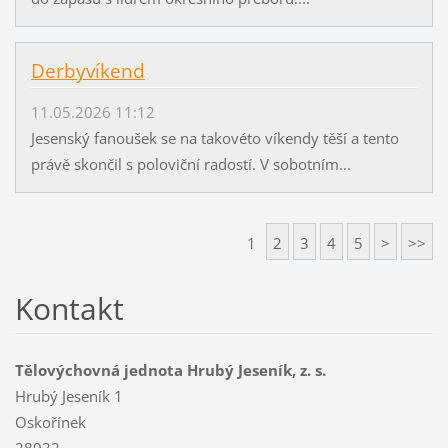
Derbyvíkend
11.05.2026 11:12
Jesenský fanoušek se na takovéto víkendy těší a tento
právě skončil s poloviční radostí. V sobotním...
1
2
3
4
5
>
>>
Kontakt
Tělovýchovná jednota Hrubý Jeseník, z. s.
Hrubý Jeseník 1
Oskořínek
28932